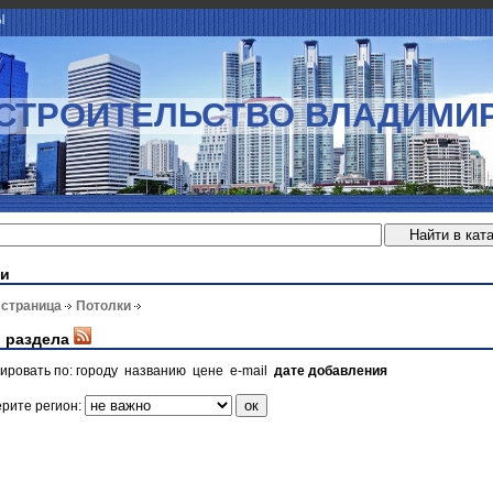
Ы
СТРОИТЕЛЬСТВО ВЛАДИМИ
ки
 страница
Потолки
 раздела
ировать по:
городу
названию
цене
e-mail
дате добавления
рите регион: