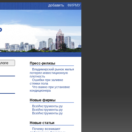
добавить
ФИРМУ
Р
Пресс-релизы
Владимирский рынок жилья
потерял инвестиционную
плотность
Ошибки при заливке
стяжки пола
Что важно при установке
кондиционера
Новые фирмы
ВсеИнструменты.ру
ВсеИнструменты.ру
ВсеИнструменты.ру
Новые статьи
Почему возникают