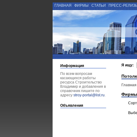
ГЛАВНАЯ
ФИРМЫ
СТАТЬИ
ПРЕСС-РЕЛИЗ
Я ищу:
Информация
По всем вопросам
Потол
касающихся работы
ресурса Строительство
Главная
Владимир и добавления в
справочник пишите по
Фирмы
адресу
stroy-portal@list.ru
.
Сорт
Объявления
Выбе