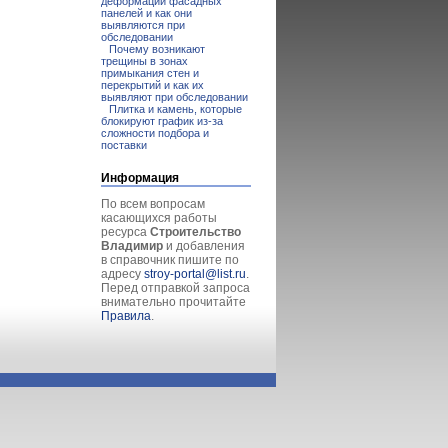
деформации фасадных
панелей и как они
выявляются при
обследовании
Почему возникают
трещины в зонах
примыкания стен и
перекрытий и как их
выявляют при обследовании
Плитка и камень, которые
блокируют график из-за
сложности подбора и
поставки
Информация
По всем вопросам
касающихся работы
ресурса
Строительство
Владимир
и добавления
в справочник пишите по
адресу
stroy-portal@list.ru
.
Перед отправкой запроса
внимательно прочитайте
Правила
.