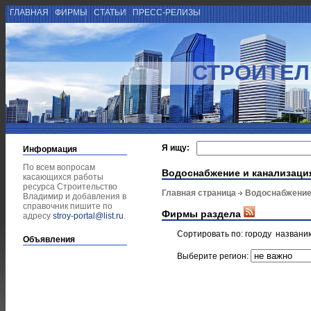
ГЛАВНАЯ
ФИРМЫ
СТАТЬИ
ПРЕСС-РЕЛИЗЫ
СТРОИТЕЛ
Я ищу:
Информация
По всем вопросам
Водоснабжение и канализаци
касающихся работы
ресурса Строительство
Главная страница
Водоснабжение
Владимир и добавления в
справочник пишите по
Фирмы раздела
адресу
stroy-portal@list.ru
.
Сортировать по:
городу
названи
Объявления
Выберите регион: