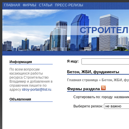
ГЛАВНАЯ
ФИРМЫ
СТАТЬИ
ПРЕСС-РЕЛИЗЫ
СТРОИТЕЛ
Я ищу:
Информация
По всем вопросам
Бетон, ЖБИ, фундаменты
касающихся работы
ресурса Строительство
Главная страница
Бетон, ЖБИ, ф
Владимир и добавления в
справочник пишите по
Фирмы раздела
адресу
stroy-portal@list.ru
.
Сортировать по:
городу
названи
Объявления
Выберите регион: