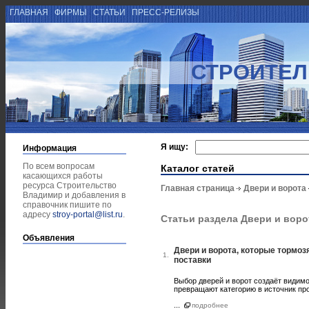
ГЛАВНАЯ
ФИРМЫ
СТАТЬИ
ПРЕСС-РЕЛИЗЫ
СТРОИТЕЛ
Я ищу:
Информация
По всем вопросам
Каталог статей
касающихся работы
ресурса Строительство
Главная страница
Двери и ворота
Владимир и добавления в
справочник пишите по
адресу
stroy-portal@list.ru
.
Статьи раздела Двери и воро
Объявления
Двери и ворота, которые тормоз
1.
поставки
Выбор дверей и ворот создаёт видимо
превращают категорию в источник про
...
подробнее