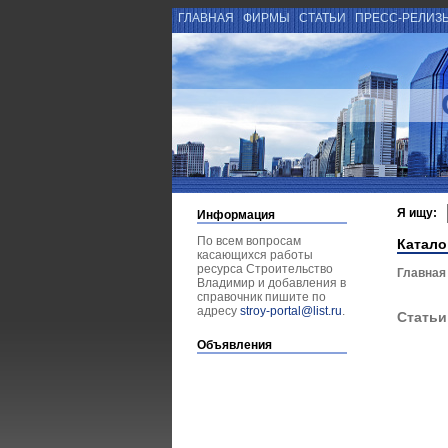
ГЛАВНАЯ
ФИРМЫ
СТАТЬИ
ПРЕСС-РЕЛИЗ
Я ищу:
Информация
По всем вопросам
Катало
касающихся работы
ресурса Строительство
Главная
Владимир и добавления в
справочник пишите по
адресу
stroy-portal@list.ru
.
Статьи
Объявления