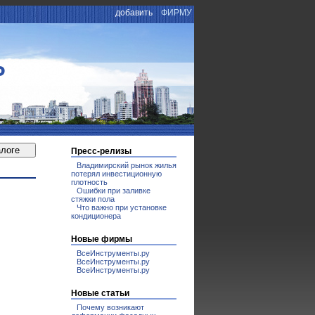
добавить
ФИРМУ
Р
Пресс-релизы
Владимирский рынок жилья
потерял инвестиционную
плотность
Ошибки при заливке
стяжки пола
Что важно при установке
кондиционера
Новые фирмы
ВсеИнструменты.ру
ВсеИнструменты.ру
ВсеИнструменты.ру
Новые статьи
Почему возникают