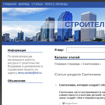
ГЛАВНАЯ
ФИРМЫ
СТАТЬИ
ПРЕСС-РЕЛИЗЫ
СТРОИТЕЛ
Я ищу:
Информация
По всем вопросам
Каталог статей
касающихся работы
ресурса Строительство
Главная страница
Сантехника
Владимир и добавления в
справочник пишите по
адресу
stroy-portal@list.ru
.
Статьи раздела Сантехника
Объявления
Сантехника, которая создаёт сб
1.
Сантехника часто воспринимается как
совместимости и монтаже деталей: н
сразу создаёт сбои и перерасход рес
...
подробнее