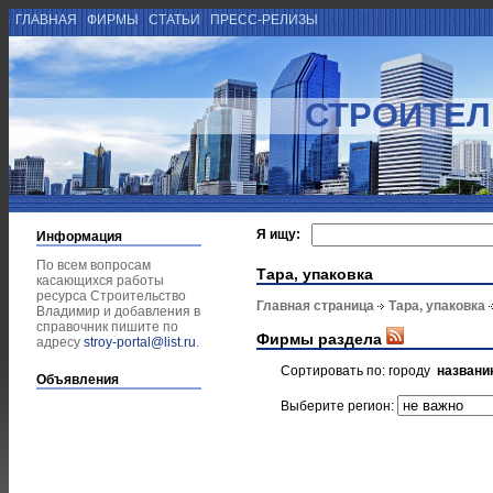
ГЛАВНАЯ
ФИРМЫ
СТАТЬИ
ПРЕСС-РЕЛИЗЫ
СТРОИТЕЛ
Я ищу:
Информация
По всем вопросам
Тара, упаковка
касающихся работы
ресурса Строительство
Главная страница
Тара, упаковка
Владимир и добавления в
справочник пишите по
Фирмы раздела
адресу
stroy-portal@list.ru
.
Сортировать по:
городу
названи
Объявления
Выберите регион: