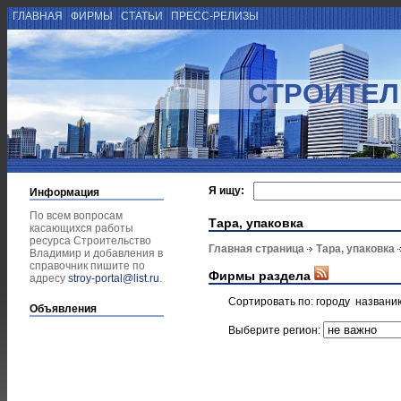
ГЛАВНАЯ
ФИРМЫ
СТАТЬИ
ПРЕСС-РЕЛИЗЫ
СТРОИТЕЛ
Я ищу:
Информация
По всем вопросам
Тара, упаковка
касающихся работы
ресурса Строительство
Главная страница
Тара, упаковка
Владимир и добавления в
справочник пишите по
Фирмы раздела
адресу
stroy-portal@list.ru
.
Сортировать по:
городу
названи
Объявления
Выберите регион: