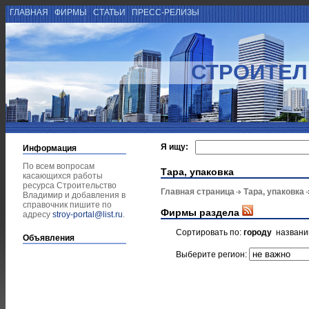
ГЛАВНАЯ
ФИРМЫ
СТАТЬИ
ПРЕСС-РЕЛИЗЫ
СТРОИТЕЛ
Я ищу:
Информация
По всем вопросам
Тара, упаковка
касающихся работы
ресурса Строительство
Главная страница
Тара, упаковка
Владимир и добавления в
справочник пишите по
Фирмы раздела
адресу
stroy-portal@list.ru
.
Сортировать по:
городу
назван
Объявления
Выберите регион: