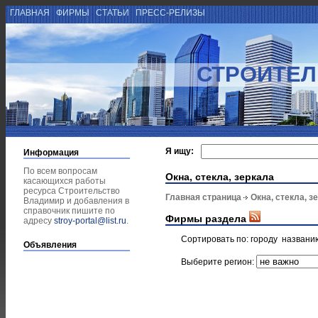
ГЛАВНАЯ
ФИРМЫ
СТАТЬИ
ПРЕСС-РЕЛИЗЫ
СТРОИТЕЛ
Я ищу:
Информация
По всем вопросам
Окна, стекла, зеркала
касающихся работы
ресурса Строительство
Главная страница
Окна, стекла, з
Владимир и добавления в
справочник пишите по
Фирмы раздела
адресу
stroy-portal@list.ru
.
Сортировать по:
городу
названи
Объявления
Выберите регион: