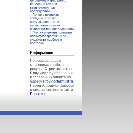
деформации фасадных
панелей и как они
выявляются при
обследовании
Почему возникают
трещины в зонах
примыкания стен и
перекрытий и как их
выявляют при обследовании
Плитка и камень, которые
блокируют график из-за
сложности подбора и
поставки
Информация
По всем вопросам
касающихся работы
ресурса
Строительство
Владимир
и добавления
в справочник пишите по
адресу
stroy-portal@list.ru
.
Перед отправкой запроса
внимательно прочитайте
Правила
.