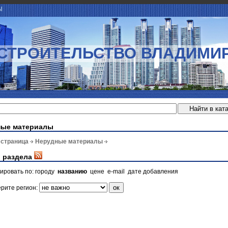
Ы
СТРОИТЕЛЬСТВО ВЛАДИМИ
ные материалы
 страница
Нерудные материалы
 раздела
ировать по:
городу
названию
цене
e-mail
дате добавления
рите регион: