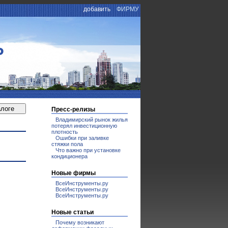
добавить
ФИРМУ
Р
Пресс-релизы
Владимирский рынок жилья
потерял инвестиционную
плотность
Ошибки при заливке
стяжки пола
Что важно при установке
кондиционера
Новые фирмы
ВсеИнструменты.ру
ВсеИнструменты.ру
ВсеИнструменты.ру
Новые статьи
Почему возникают