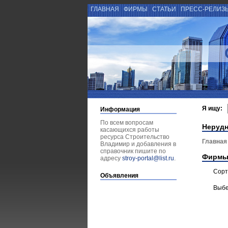
ГЛАВНАЯ
ФИРМЫ
СТАТЬИ
ПРЕСС-РЕЛИЗ
Я ищу:
Информация
По всем вопросам
Неруд
касающихся работы
ресурса Строительство
Главная
Владимир и добавления в
справочник пишите по
Фирмы
адресу
stroy-portal@list.ru
.
Сорт
Объявления
Выбе