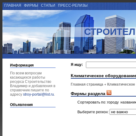
ГЛАВНАЯ
ФИРМЫ
СТАТЬИ
ПРЕСС-РЕЛИЗЫ
СТРОИТЕЛ
Я ищу:
Информация
По всем вопросам
Климатическое оборудовани
касающихся работы
ресурса Строительство
Главная страница
Климатическое
Владимир и добавления в
справочник пишите по
Фирмы раздела
адресу
stroy-portal@list.ru
.
Сортировать по:
городу
названи
Объявления
Выберите регион: